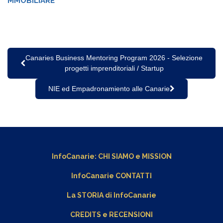
MMOBILIARE
Canaries Business Mentoring Program 2026 - Selezione
progetti imprenditoriali / Startup
NIE ed Empadronamiento alle Canarie
InfoCanarie:
CHI SIAMO
e
MISSION
InfoCanarie CONTATTI
La STORIA di InfoCanarie
CREDITS e RECENSIONI