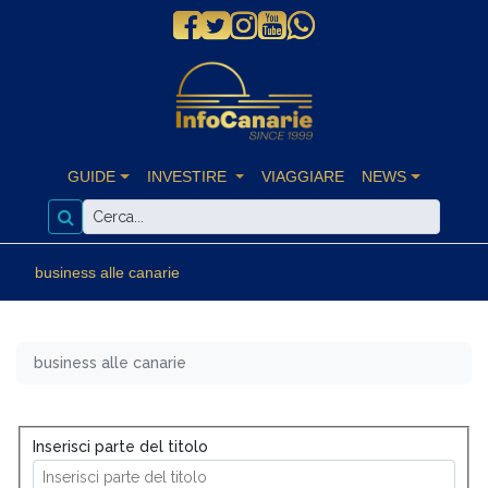
GUIDE
INVESTIRE
VIAGGIARE
NEWS
business alle canarie
business alle canarie
Inserisci parte del titolo