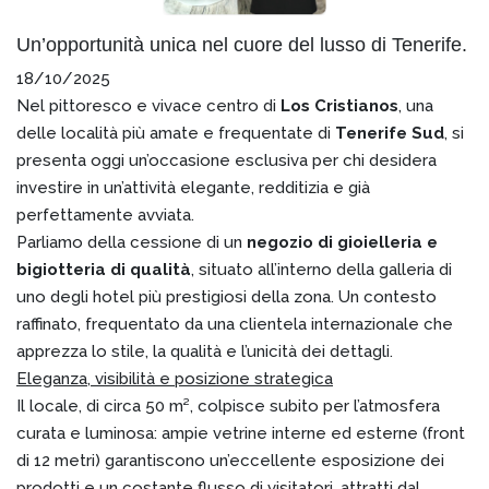
Un’opportunità unica nel cuore del lusso di Tenerife.
18/10/2025
Nel pittoresco e vivace centro di
Los Cristianos
, una
delle località più amate e frequentate di
Tenerife Sud
, si
presenta oggi un’occasione esclusiva per chi desidera
investire in un’attività elegante, redditizia e già
perfettamente avviata.
Parliamo della cessione di un
negozio di gioielleria e
bigiotteria di qualità
, situato all’interno della galleria di
uno degli hotel più prestigiosi della zona. Un contesto
raffinato, frequentato da una clientela internazionale che
apprezza lo stile, la qualità e l’unicità dei dettagli.
Eleganza, visibilità e posizione strategica
Il locale, di circa 50 m², colpisce subito per l’atmosfera
curata e luminosa: ampie vetrine interne ed esterne (front
di 12 metri) garantiscono un’eccellente esposizione dei
prodotti e un costante flusso di visitatori, attratti dal