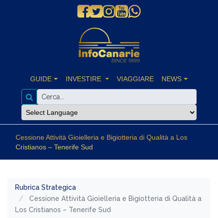
GUIDE
INVESTIRE
VIAGGIARE
NEWS
Cessione Attività Gioielleria e Bigiotteria di Qualità a Los
Cristianos – Tenerife Sud
Rubrica Strategica
Cessione Attività Gioielleria e Bigiotteria di Qualità a
Los Cristianos – Tenerife Sud