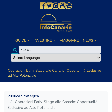
GUIDE
INVESTIRE
VIAGGIARE
NEWS
Operazioni Early-Stage alle Canarie: Opportunità Esclusive
ad Alto Potenziale
Rubrica Strategica
Operazioni Early-Stage alle Canarie: Opportunità
Esclusive ad Alto Potenziale