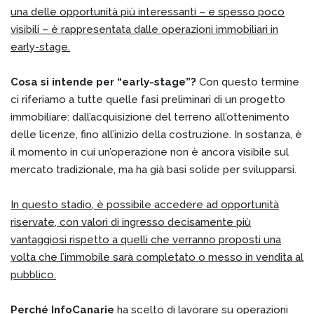
una delle opportunità più interessanti – e spesso poco
visibili – è rappresentata dalle operazioni immobiliari in
early-stage.
Cosa si intende per “early-stage”?
Con questo termine
ci riferiamo a tutte quelle fasi preliminari di un progetto
immobiliare: dall’acquisizione del terreno all’ottenimento
delle licenze, fino all’inizio della costruzione. In sostanza, è
il momento in cui un’operazione non è ancora visibile sul
mercato tradizionale, ma ha già basi solide per svilupparsi.
In questo stadio, è possibile accedere ad opportunità
riservate, con valori di ingresso decisamente più
vantaggiosi rispetto a quelli che verranno proposti una
volta che l’immobile sarà completato o messo in vendita al
pubblico.
Perché InfoCanarie
ha scelto di lavorare su operazioni