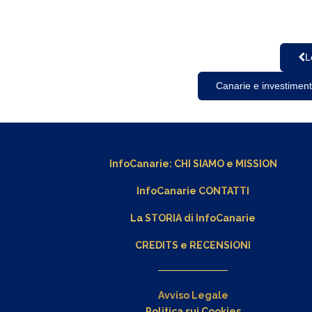
L
Canarie e investimenti
InfoCanarie:
CHI SIAMO
e
MISSION
InfoCanarie CONTATTI
La STORIA di InfoCanarie
CREDITS e RECENSIONI
Avviso Legale
Politica sui Cookies