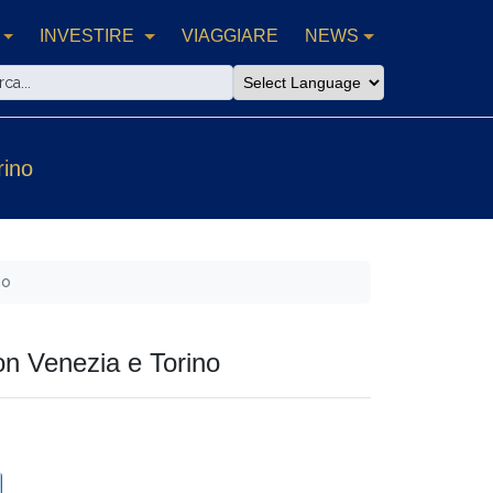
INVESTIRE
VIAGGIARE
NEWS
rino
no
on Venezia e Torino