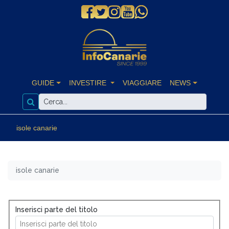
GUIDE
INVESTIRE
VIAGGIARE
NEWS
isole canarie
isole canarie
Inserisci parte del titolo