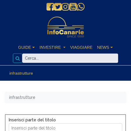
GUIDE
INVESTIRE
VIAGGIARE
NEWS
infrastrutture
infrastrutture
Inserisci parte del titolo