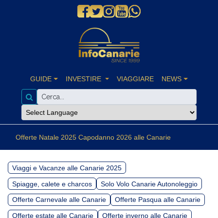
GUIDE
INVESTIRE
VIAGGIARE
NEWS
Offerte Natale 2025 Capodanno 2026 alle Canarie
Viaggi e Vacanze alle Canarie 2025
Spiagge, calete e charcos
Solo Volo Canarie Autonoleggio
Offerte Carnevale alle Canarie
Offerte Pasqua alle Canarie
Offerte estate alle Canarie
Offerte inverno alle Canarie