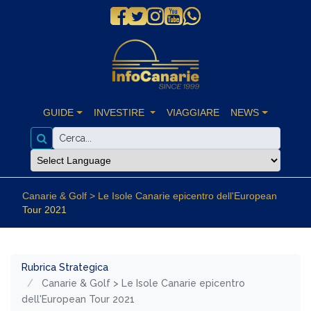
GUIDE
INVESTIRE
VIAGGIARE
NEWS
Canarie & Golf > Le Isole Canarie epicentro dell'European
Tour 2021
Rubrica Strategica
Canarie & Golf > Le Isole Canarie epicentro
dell'European Tour 2021