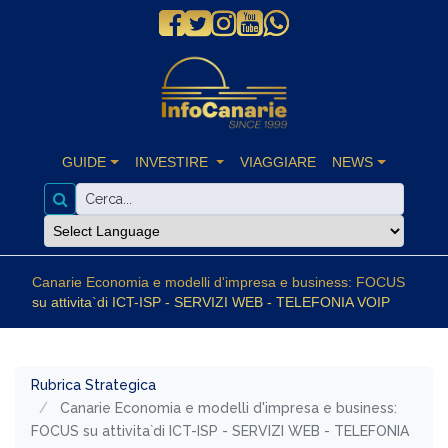
GUIDE
INVESTIRE
VIAGGIARE
NEWS
Canarie Economia e modelli d'impresa e business: FOCUS
su attivita`di ICT-ISP - SERVIZI WEB - TELEFONIA VOIP
Rubrica Strategica
Canarie Economia e modelli d'impresa e business:
FOCUS su attivita`di ICT-ISP - SERVIZI WEB - TELEFONIA