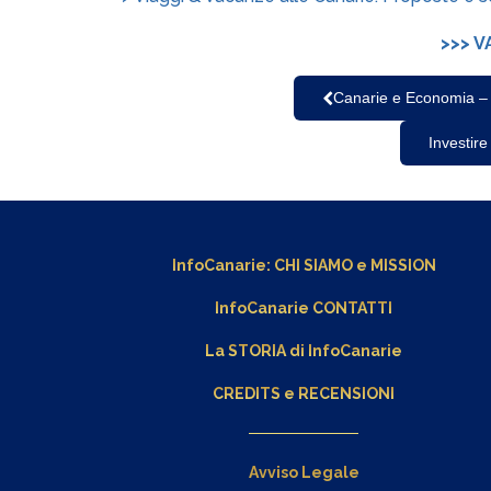
>>> V
Canarie e Economia – L'
Investire
InfoCanarie:
CHI SIAMO
e
MISSION
InfoCanarie CONTATTI
La STORIA di InfoCanarie
CREDITS e RECENSIONI
Avviso Legale