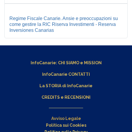
Regime Fiscale Canarie. Ansie e preoccupazioni su
come gestire la RIC Riserva Investimenti - Reserva
Inversiones Canarias
InfoCanarie:
CHI SIAMO
e
MISSION
InfoCanarie CONTATTI
La STORIA di InfoCanarie
CREDITS e RECENSIONI
Avviso Legale
Politica sui Cookies
Politica sulla Privacy