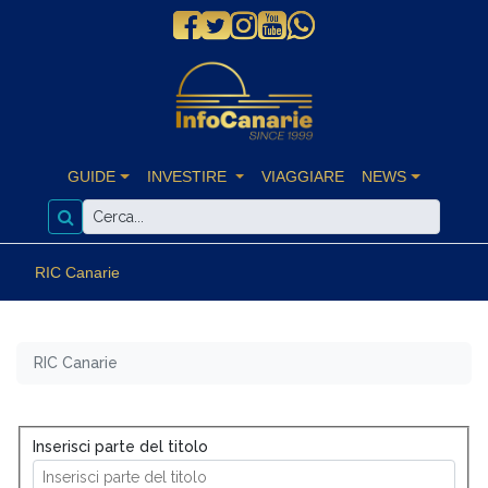
GUIDE
INVESTIRE
VIAGGIARE
NEWS
RIC Canarie
RIC Canarie
Inserisci parte del titolo