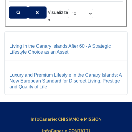
Visualizza
n.
Living in the Canary Islands After 60 - A Strategic
Lifestyle Choice as an Asset
Luxury and Premium Lifestyle in the Canary Islands: A
New European Standard for Discreet Living, Prestige
and Quality of Life
InfoCanarie:
CHI SIAMO
e
MISSION
InfoCanarie CONTATTI