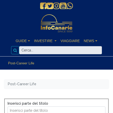
GUIDE
INVESTIRE
VIAGGIARE
NEWS
Post-Career Life
Post-Career Life
Inserisci parte del titolo