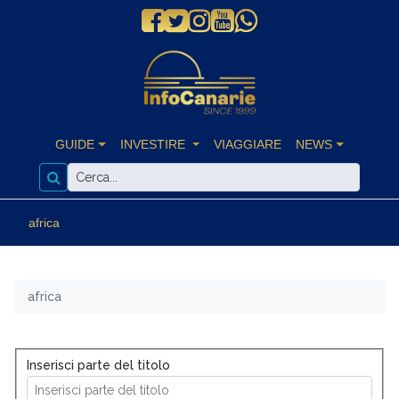
GUIDE
INVESTIRE
VIAGGIARE
NEWS
africa
africa
Inserisci parte del titolo