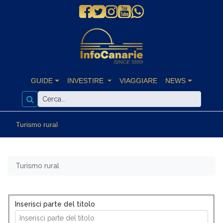
GUIDE
INVESTIRE
VIAGGIARE
NEWS
Turismo rural
Turismo rural
Inserisci parte del titolo