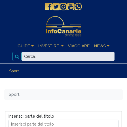
GUIDE
INVESTIRE
VIAGGIARE
NEWS
Sport
Sport
Inserisci parte del titolo