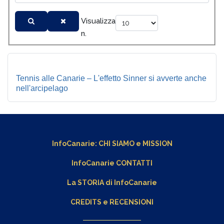
Visualizza
n.
Tennis alle Canarie – L'effetto Sinner si avverte anche
nell'arcipelago
InfoCanarie:
CHI SIAMO
e
MISSION
InfoCanarie CONTATTI
La STORIA di InfoCanarie
CREDITS e RECENSIONI