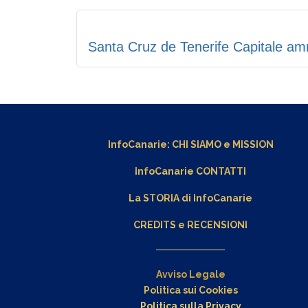
Santa Cruz de Tenerife Capitale amm
InfoCanarie:
CHI SIAMO
e
MISSION
InfoCanarie CONTATTI
La STORIA di InfoCanarie
CREDITS e RECENSIONI
Avviso Legale
Politica sui Cookies
Politica sulla Privacy