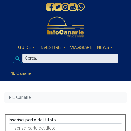
GUIDE
INVESTIRE
VIAGGIARE
NEWS
PIL Canarie
PIL Canarie
Inserisci parte del titolo