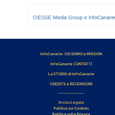
CIESSE Media Group e InfoCanarie -
InfoCanarie:
CHI SIAMO
e
MISSION
InfoCanarie CONTATTI
La STORIA di InfoCanarie
CREDITS e RECENSIONI
Avviso Legale
Politica sui Cookies
Politica sulla Privacy