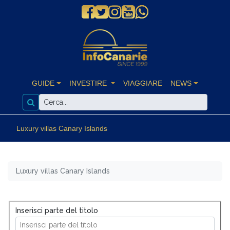
GUIDE
INVESTIRE
VIAGGIARE
NEWS
Luxury villas Canary Islands
Luxury villas Canary Islands
Inserisci parte del titolo