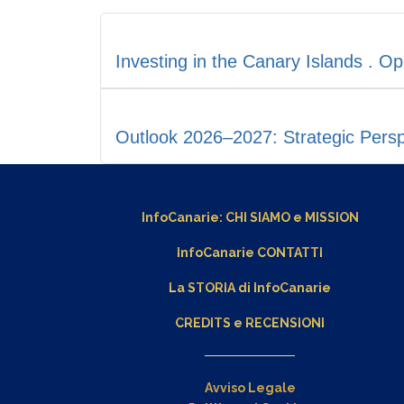
Investing in the Canary Islands . O
Outlook 2026–2027: Strategic Persp
InfoCanarie:
CHI SIAMO
e
MISSION
InfoCanarie CONTATTI
La STORIA di InfoCanarie
CREDITS e RECENSIONI
Avviso Legale