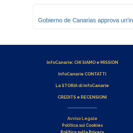
Gobierno de Canarias approva un'ini
InfoCanarie:
CHI SIAMO
e
MISSION
InfoCanarie CONTATTI
La STORIA di InfoCanarie
CREDITS e RECENSIONI
Avviso Legale
Politica sui Cookies
Politica sulla Privacy