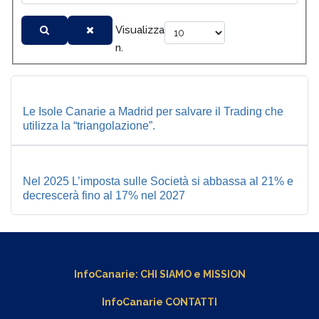
Visualizza
n.
Le Isole Canarie a Madrid per salvare il Trading che
utilizza la “triangolazione”.
Nel 2025 L’imposta sulle Società si abbassa al 21% e
decrescerà fino al 17% nel 2027
InfoCanarie:
CHI SIAMO
e
MISSION
InfoCanarie CONTATTI