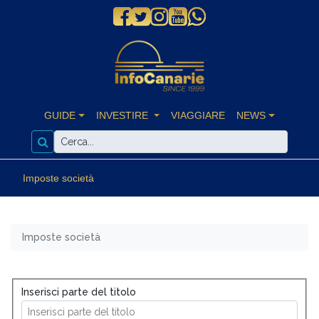
GUIDE
INVESTIRE
VIAGGIARE
NEWS
Imposte società
Imposte società
Inserisci parte del titolo