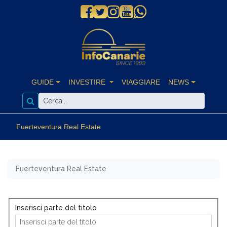
GUIDE
INVESTIRE
VIAGGIARE
NEWS
Fuerteventura Real Estate
Fuerteventura Real Estate
Inserisci parte del titolo