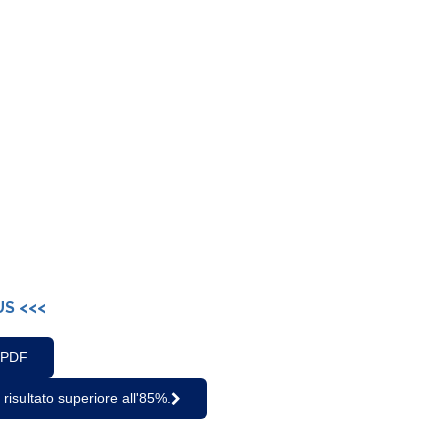
US <<<
e PDF
risultato superiore all'85%.