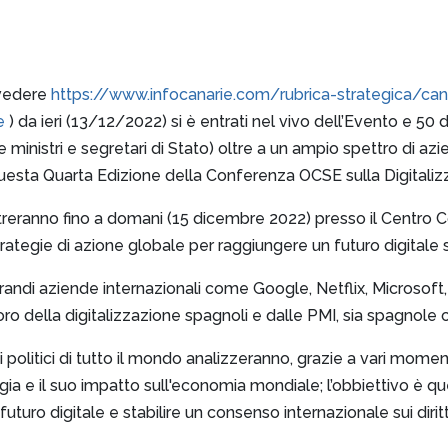
(vedere
https://www.infocanarie.com/rubrica-strategica/can
e
) da ieri (13/12/2022) si è entrati nel vivo dell’Evento e 50 
e ministri e segretari di Stato) oltre a un ampio spettro di azie
questa Quarta Edizione della Conferenza OCSE sulla Digitaliz
contreranno fino a domani (15 dicembre 2022) presso il Centr
rategie di azione globale per raggiungere un futuro digitale s
grandi aziende internazionali come Google, Netflix, Microsof
oro della digitalizzazione spagnoli e dalle PMI, sia spagnole 
politici di tutto il mondo analizzeranno, grazie a vari moment
gia e il suo impatto sull'economia mondiale; l’obbiettivo è q
uro digitale e stabilire un consenso internazionale sui diritti 